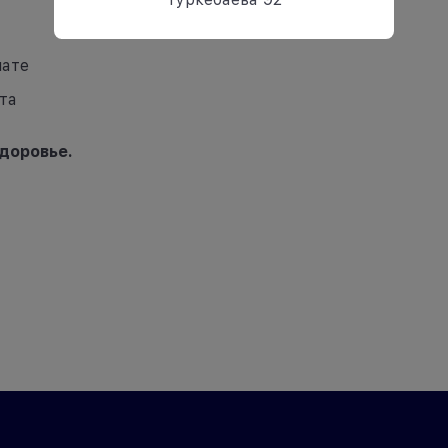
лате
та
доровье.