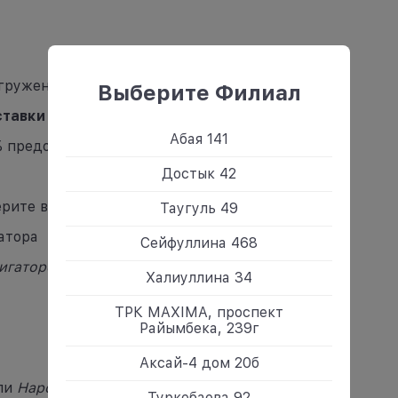
агруженности и наличия товара)
Выберите Филиал
тавки и адреса
клиента
Абая 141
% предоплате
Достык 42
ерите в аптеке
Таугуль 49
атора
Сейфуллина 468
игаторе
или
2ГИС.
Халиуллина 34
ТРК MAXIMA, проспект
Райымбека, 239г
Аксай-4 дом 20б
ли
Народный Банк
Туркебаева 92